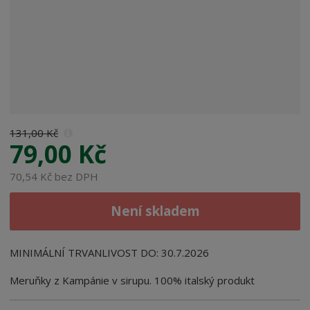
e
:
8
0
1
4
2
5
9
131,00 Kč
0
79,00 Kč
0
0
70,54 Kč bez DPH
5
0
Není skladem
8
MINIMÁLNÍ TRVANLIVOST DO: 30.7.2026
Meruňky z Kampánie v sirupu.
100% italský produkt