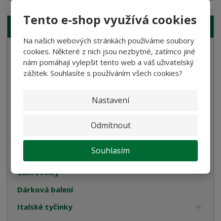
Tento e-shop využívá cookies
NAŠE NABÍDKA
Na našich webových stránkách používáme soubory
cookies. Některé z nich jsou nezbytné, zatímco jiné
Semolinové těstoviny
nám pomáhají vylepšit tento web a váš uživatelský
Rostlinné smetany
zážitek. Souhlasíte s používáním všech cookies?
Bramborové gnocchi
Nastavení
Bezlepkové těstoviny
Velikonoce
Odmítnout
Bulgur, Kuskus a Polenta
Souhlasím
Oleje
Cukrovinky
Dárková balení
Italské tyčinky