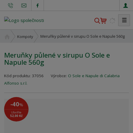
☰
V
y
h
Ú
Meruňky půlené v sirupu O Sole e Napule 560g
Kompoty
l
v
o
e
Meruňky půlené v sirupu O Sole e
d
d
Napule 560g
n
a
í
t
K
s
Kód produktu:
37056
Výrobce:
O Sole e Napule di Calabria
ó
t
Alfonso s.r.l.
d
r
v
a
ý
n
-40
%
r
a
Ušetříte
o
52,00 Kč
b
c