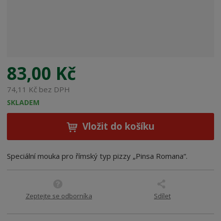
:
8
0
0
0
7
8
83,00 Kč
6
1
74,11 Kč bez DPH
0
SKLADEM
1
2
Vložit do košíku
1
4
Speciální mouka pro římský typ pizzy „Pinsa Romana“.
Zeptejte se odborníka
Sdílet