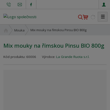
☰
V
y
h
Ú
Mix mouky na římskou Pinsu BIO 800g
Mouka
l
v
o
e
Mix mouky na římskou Pinsu BIO 800g
d
d
n
a
K
í
Kód produktu:
60006
Výrobce:
La Grande Ruota s.r.l.
t
ó
s
d
t
v
r
ý
a
r
n
o
a
b
c
e