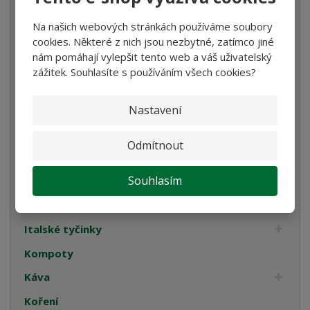
Těstoviny
Na našich webových stránkách používáme soubory
Bramborové gnocchi
cookies. Některé z nich jsou nezbytné, zatímco jiné
nám pomáhají vylepšit tento web a váš uživatelský
Bezlepkové těstoviny
zážitek. Souhlasíte s používáním všech cookies?
Velikonoce
Bulgur, Kuskus a Polenta
Nastavení
Oleje
Odmítnout
Smetana
Souhlasím
Cukrovinky
Dárková balení
Italské tyčinky
Kompoty
Káva
Koření