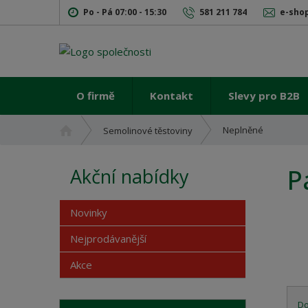
Po - Pá 07:00 - 15:30
581 211 784
e-sho
O firmě
Kontakt
Slevy pro B2B
Ú
Neplněné
Semolinové těstoviny
v
o
P
Akční nabídky
d
n
í
Novinky
s
t
Nejprodávanější
r
Akce
a
n
a
D