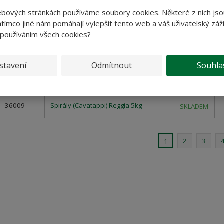
36001
Řezance (Penne) Reggia 5kg
SKLADEM
ebových stránkách používáme soubory cookies. Některé z nich jso
tímco jiné nám pomáhají vylepšit tento web a váš uživatelský záži
Trubky malé (Ditalini rigati) Reggia
36070
SKLADEM
 používáním všech cookies?
500g
36053
Špagety ploché (Linguine) Reggia 500g
SKLADEM
stavení
Odmítnout
Souhla
36063
Trubky (Rigatoni) Reggia 500g
SKLADEM
36009
Spirály (Cavatappi) Reggia 5kg
SKLADEM
2
3
1