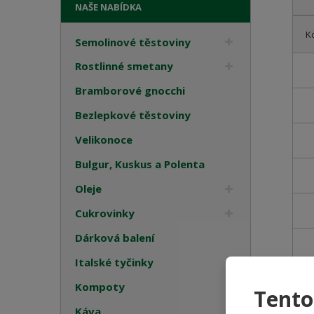
NAŠE NABÍDKA
Ř
K
a
Semolinové těstoviny
z
Rostlinné smetany
e
n
Bramborové gnocchi
í
Bezlepkové těstoviny
p
r
Velikonoce
o
d
Bulgur, Kuskus a Polenta
u
Oleje
k
t
Cukrovinky
ů
Dárková balení
Italské tyčinky
Kompoty
Tento
Káva