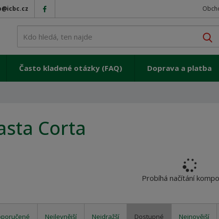
p@icbc.cz
Obch
V
Často kladené otázky (FAQ)
Doprava a platba
asta Corta
Probíhá načítání komp
oporučené
Nejlevnější
Nejdražší
Dostupné
Nejnovější