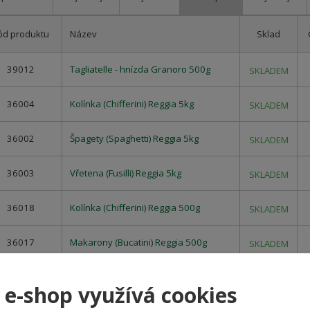
ód produktu
Název
Sklad
39012
Tagliatelle - hnízda Granoro 500g
SKLADEM
36004
Kolínka (Chifferini) Reggia 5kg
SKLADEM
36002
Špagety (Spaghetti) Reggia 5kg
SKLADEM
36003
Vřetena (Fusilli) Reggia 5kg
SKLADEM
36018
Kolínka (Chifferini) Reggia 500g
SKLADEM
36017
Makarony (Bucatini) Reggia 500g
SKLADEM
36016
Špagety (Spaghetti) Reggia 500g
SKLADEM
 e-shop využívá cookies