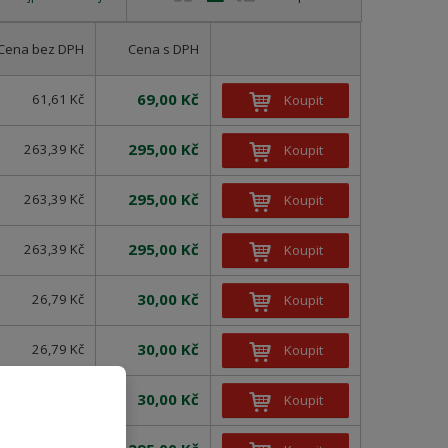
b
a
á
r
b
d
Cena bez DPH
Cena s DPH
á
u
k
z
l
o
69,00 Kč
61,61 Kč
Koupit
k
k
v
o
o
ý
295,00 Kč
263,39 Kč
Koupit
v
v
v
ý
ý
ý
295,00 Kč
263,39 Kč
Koupit
v
v
p
ý
ý
i
295,00 Kč
263,39 Kč
Koupit
p
p
s
i
i
30,00 Kč
26,79 Kč
Koupit
s
s
30,00 Kč
26,79 Kč
Koupit
30,00 Kč
26,79 Kč
Koupit