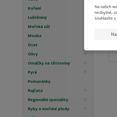
Na našich w
Koření
nezbytné, za
Luštěniny
Souhlasíte s
Mořská sůl
Na
Mouka
Ocet
Olivy
Omáčky na těstoviny
Pyré
Pomazánky
Rajčata
Regionální speciality
Ryby a mořské plody