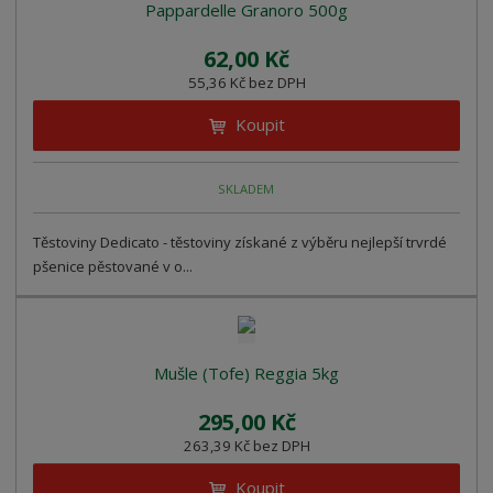
z
l
o
Pappardelle Granoro 500g
í
k
k
v
p
62,00 Kč
o
o
ý
r
55,36 Kč bez DPH
o
v
v
v
d
ý
ý
ý
Koupit
u
v
v
p
k
ý
ý
i
t
SKLADEM
p
p
s
ů
i
i
Těstoviny Dedicato - těstoviny získané z výběru nejlepší trvrdé
s
s
pšenice pěstované v o...
Mušle (Tofe) Reggia 5kg
295,00 Kč
263,39 Kč bez DPH
Koupit