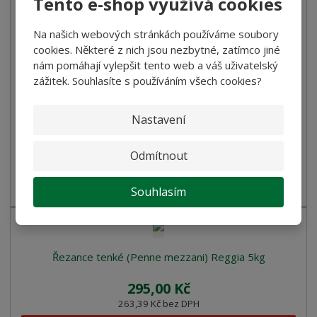
Tento e-shop využívá cookies
Na našich webových stránkách používáme soubory
Špagety tenké (Capellini) Reggia 500g
cookies. Některé z nich jsou nezbytné, zatímco jiné
nám pomáhají vylepšit tento web a váš uživatelský
30,00 Kč
zážitek. Souhlasíte s používáním všech cookies?
26,79 Kč bez DPH
Koupit
Nastavení
Odmítnout
SKLADEM
Špagety tenké
Souhlasím
Řezance tenké (Penne mezzani) Reggia 5kg
295,00 Kč
263,39 Kč bez DPH