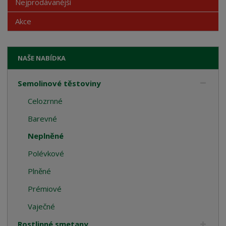
Nejprodávanější
Akce
NAŠE NABÍDKA
Semolinové těstoviny
Celozrnné
Barevné
Neplněné
Polévkové
Plněné
Prémiové
Vaječné
Rostlinné smetany