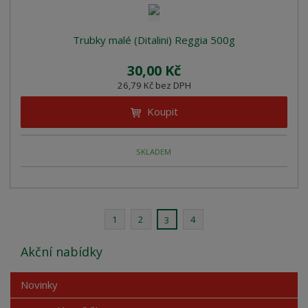
Trubky malé (Ditalini) Reggia 500g
30,00 Kč
26,79 Kč bez DPH
Koupit
SKLADEM
1
2
4
3
Akční nabídky
Novinky