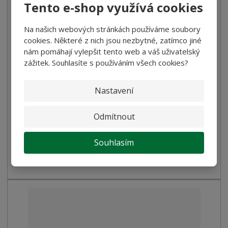
Tento e-shop využívá cookies
Na našich webových stránkách používáme soubory
cookies. Některé z nich jsou nezbytné, zatímco jiné
nám pomáhají vylepšit tento web a váš uživatelský
zážitek. Souhlasíte s používáním všech cookies?
Trubky (Rigatoni) Reggia 500g
Nastavení
30,00 Kč
26,79 Kč bez DPH
Odmítnout
Koupit
Souhlasím
SKLADEM