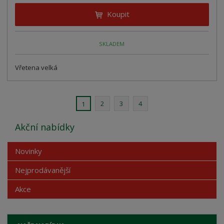
Koupit
SKLADEM
Vřetena velká
2
3
4
1
Akční nabídky
Novinky
Nejprodávanější
Akce