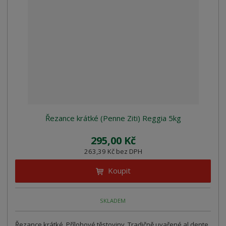
Řezance krátké (Penne Ziti) Reggia 5kg
295,00 Kč
263,39 Kč bez DPH
Koupit
SKLADEM
Řezance krátké. Přílohové těstoviny. Tradičně uvařené al dente