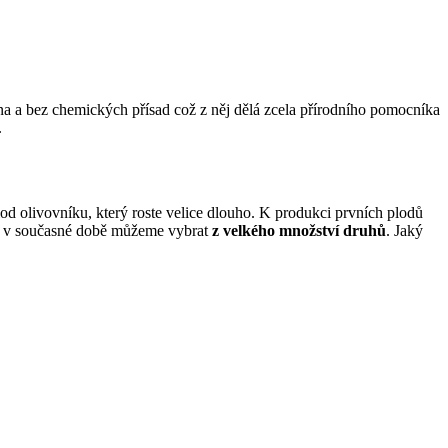
ena a bez chemických přísad což z něj dělá zcela přírodního pomocníka
.
lod olivovníku, který roste velice dlouho. K produkci prvních plodů
u si v současné době můžeme vybrat
z velkého množství druhů
. Jaký