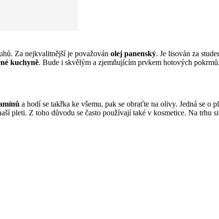
uhů. Za nejkvalitnější je považován
olej panenský
. Je lisován za stud
ené kuchyně
. Bude i skvělým a zjemňujícím prvkem hotových pokrmů
tamínů
a hodí se takřka ke všemu, pak se obraťte na olivy. Jedná se o p
í naší pleti. Z toho důvodu se často používají také v kosmetice. Na trh