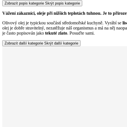
Zobrazit popis kategorie
Skrýt popis kategorie
Vážení zákazníci, oleje při nižších teplotách tuhnou. Je to přiroz
Olivový olej je typickou součástí středomořské kuchyně. Vyrábí se
li
olej je dobře stravitelný, nezatěžuje náš organismus a má na něj nao
je často popisován jako
tekuté zlato
. Posuďte sami.
Zobrazit další kategorie
Skrýt další kategorie