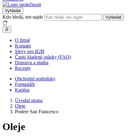
Vyhledat
Kdo hledá, ten najde
Vyhledat
☰
O firmě
Kontakt
Slevy pro B2B
Často kladené otázky (FAQ)
Doprava a platba
Recepty
Obchodní podmínky
Formuláře
Kariéra
Úvodní strana
Oleje
Podere San Francesco
Oleje