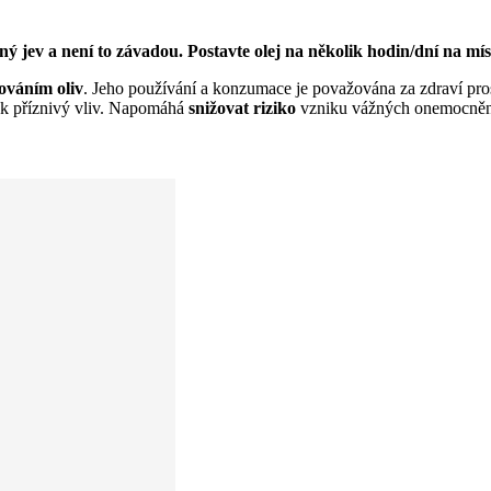
ený jev a není to závadou. Postavte olej na několik hodin/dní na mís
sováním oliv
. Jeho používání a konzumace je považována za zdraví pr
pak příznivý vliv. Napomáhá
snižovat riziko
vzniku vážných onemocnění 