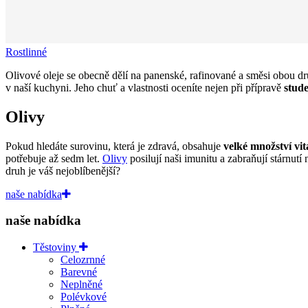
Rostlinné
Olivové oleje se obecně dělí na panenské, rafinované a směsi obou dr
v naší kuchyni. Jeho chuť a vlastnosti oceníte nejen při přípravě
stud
Olivy
Pokud hledáte surovinu, která je zdravá, obsahuje
velké množství vi
potřebuje až sedm let.
Olivy
posilují naši imunitu a zabraňují stárnut
druh je váš nejoblíbenější?
naše nabídka
naše nabídka
Těstoviny
Celozrnné
Barevné
Neplněné
Polévkové