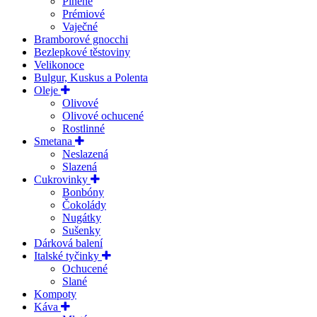
Plněné
Prémiové
Vaječné
Bramborové gnocchi
Bezlepkové těstoviny
Velikonoce
Bulgur, Kuskus a Polenta
Oleje
Olivové
Olivové ochucené
Rostlinné
Smetana
Neslazená
Slazená
Cukrovinky
Bonbóny
Čokolády
Nugátky
Sušenky
Dárková balení
Italské tyčinky
Ochucené
Slané
Kompoty
Káva