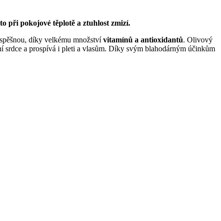
to při pokojové těplotě a ztuhlost zmizí.
ospěšnou, díky velkému množství
vitamínů a antioxidantů
. Olivový
srdce a prospívá i pleti a vlasům. Díky svým blahodárným účinkům