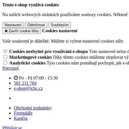
Tento e-shop využívá cookies
Na našich webových stránkách používáme soubory cookies. Některé z n
Nastavení
Odmítnout
Souhlasím
Cookies nastavení
Zavřít cookie lištu
Vaše soukromí je důležité. Můžete si vybrat nastavení cookies níže.
Cookies nezbytné pro využívání e-shopu
Toto nastavení nelze 
Marketingové cookies
Díky těmto cookies můžeme zlepšovat výko
Analytické cookies
Tyto cookies nám pomáhají pochopit, jak e-s
Potvrzuji
Po - Pá 07:00 - 15:30
581 211 784
e-shop@icbc.cz
Obchodní podmínky
Formuláře
Kariéra
Přihlásit se