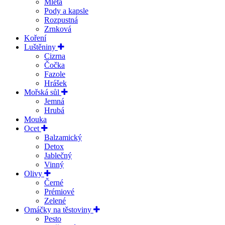
Mletá
Pody a kapsle
Rozpustná
Zrnková
Koření
Luštěniny
Cizrna
Čočka
Fazole
Hrášek
Mořská sůl
Jemná
Hrubá
Mouka
Ocet
Balzamický
Detox
Jablečný
Vinný
Olivy
Černé
Prémiové
Zelené
Omáčky na těstoviny
Pesto