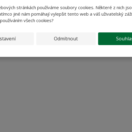
ebových stránkách používáme soubory cookies. Některé z nich jso
y mají podle vědců velmi kladný vliv na lidský organismus. Díky svý
tímco jiné nám pomáhají vylepšit tento web a váš uživatelský záži
nutí, civilizačním a srdečním chorobám, pomocí olivového oleje l
 používáním všech cookies?
šují trávení a chuť k jídlu. Několik oliv před hlavním jídlem pomůže z
stavení
Odmítnout
Souhla