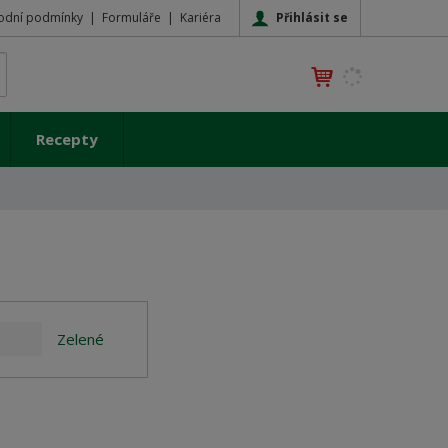
Přihlásit se
odní podmínky
Formuláře
Kariéra
K
yhledat
d
o
h
Recepty
l
e
d
á
,
t
e
n
n
Zelené
a
j
d
e