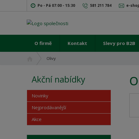
Po - Pá 07:00 - 15:30
581 211 784
e-sho
O firmě
Kontakt
Slevy pro B2B
Ú
Olivy
v
o
O
Akční nabídky
d
n
í
Novinky
s
t
Nejprodávanější
r
Akce
a
n
a