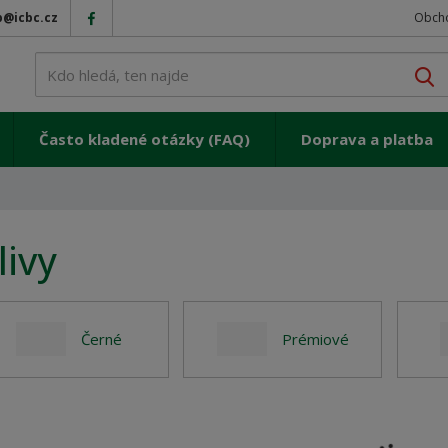
p@icbc.cz
Obch
V
Často kladené otázky (FAQ)
Doprava a platba
livy
Černé
Prémiové