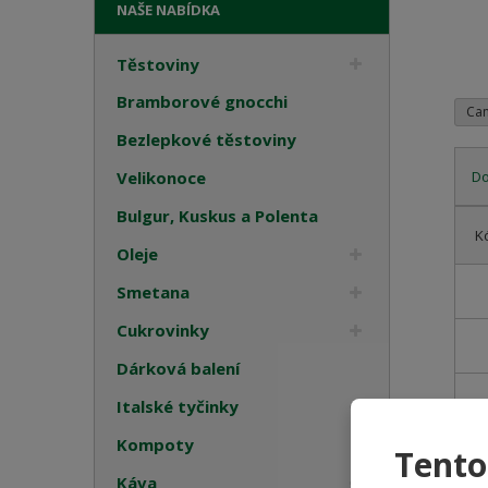
NAŠE NABÍDKA
Těstoviny
Bramborové gnocchi
Can
Bezlepkové těstoviny
Velikonoce
D
Bulgur, Kuskus a Polenta
Ř
K
a
Oleje
z
e
Smetana
n
Cukrovinky
í
p
Dárková balení
r
Italské tyčinky
o
d
Kompoty
Tento
u
k
Káva