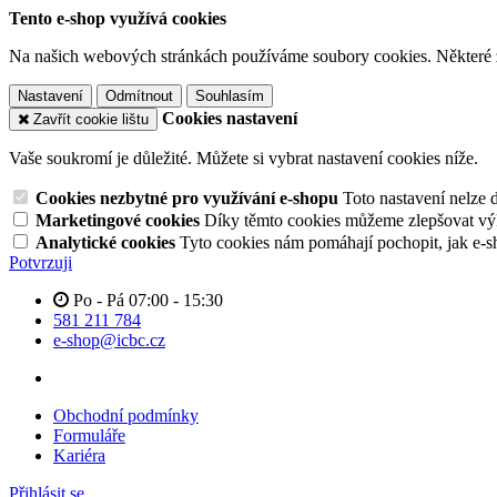
Tento e-shop využívá cookies
Na našich webových stránkách používáme soubory cookies. Některé z n
Nastavení
Odmítnout
Souhlasím
Cookies nastavení
Zavřít cookie lištu
Vaše soukromí je důležité. Můžete si vybrat nastavení cookies níže.
Cookies nezbytné pro využívání e-shopu
Toto nastavení nelze 
Marketingové cookies
Díky těmto cookies můžeme zlepšovat výko
Analytické cookies
Tyto cookies nám pomáhají pochopit, jak e-s
Potvrzuji
Po - Pá 07:00 - 15:30
581 211 784
e-shop@icbc.cz
Obchodní podmínky
Formuláře
Kariéra
Přihlásit se