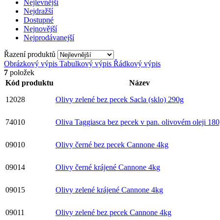
Nejlevnější
Nejdražší
Dostupné
Nejnovější
Nejprodávanejší
Řazení produktů
Obrázkový výpis
Tabulkový výpis
Řádkový výpis
7
položek
Kód produktu
Název
12028
Olivy zelené bez pecek Sacla (sklo) 290g
74010
Oliva Taggiasca bez pecek v pan. olivovém oleji 18
09010
Olivy černé bez pecek Cannone 4kg
09014
Olivy černé krájené Cannone 4kg
09015
Olivy zelené krájené Cannone 4kg
09011
Olivy zelené bez pecek Cannone 4kg