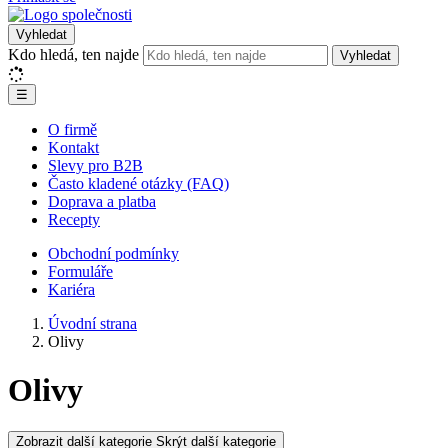
Vyhledat
Kdo hledá, ten najde
Vyhledat
☰
O firmě
Kontakt
Slevy pro B2B
Často kladené otázky (FAQ)
Doprava a platba
Recepty
Obchodní podmínky
Formuláře
Kariéra
Úvodní strana
Olivy
Olivy
Zobrazit další kategorie
Skrýt další kategorie