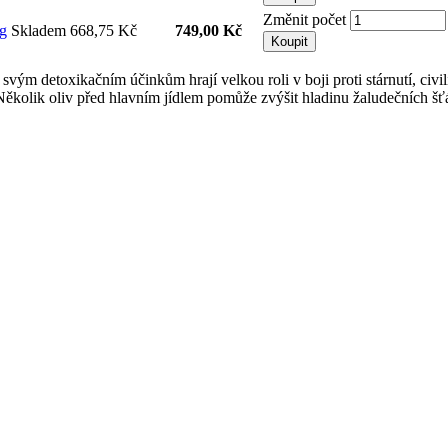
Změnit počet
0g
Skladem
668,75 Kč
749,00 Kč
Koupit
svým detoxikačním účinkům hrají velkou roli v boji proti stárnutí, ci
ěkolik oliv před hlavním jídlem pomůže zvýšit hladinu žaludečních šťáv,