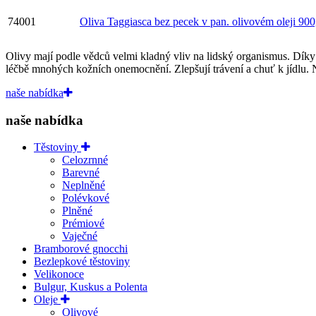
74001
Oliva Taggiasca bez pecek v pan. olivovém oleji 90
Olivy mají podle vědců velmi kladný vliv na lidský organismus. Díky 
léčbě mnohých kožních onemocnění. Zlepšují trávení a chuť k jídlu. N
naše nabídka
naše nabídka
Těstoviny
Celozrnné
Barevné
Neplněné
Polévkové
Plněné
Prémiové
Vaječné
Bramborové gnocchi
Bezlepkové těstoviny
Velikonoce
Bulgur, Kuskus a Polenta
Oleje
Olivové