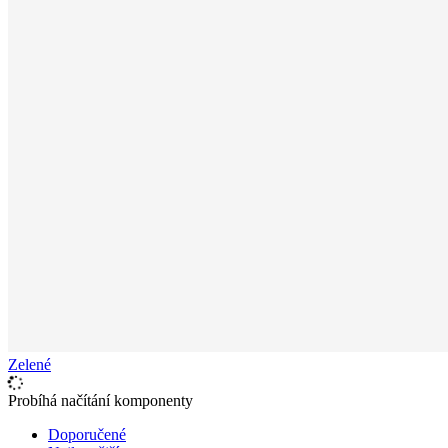
Zelené
Probíhá načítání komponenty
Doporučené