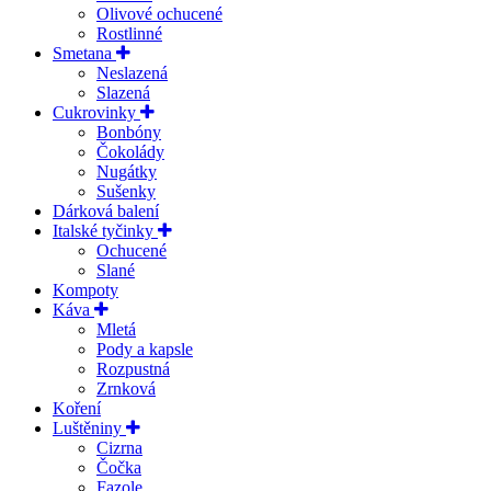
Olivové ochucené
Rostlinné
Smetana
Neslazená
Slazená
Cukrovinky
Bonbóny
Čokolády
Nugátky
Sušenky
Dárková balení
Italské tyčinky
Ochucené
Slané
Kompoty
Káva
Mletá
Pody a kapsle
Rozpustná
Zrnková
Koření
Luštěniny
Cizrna
Čočka
Fazole