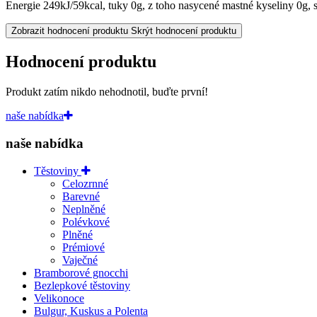
Energie 249kJ/59kcal, tuky 0g, z toho nasycené mastné kyseliny 0g, s
Zobrazit hodnocení produktu
Skrýt hodnocení produktu
Hodnocení produktu
Produkt zatím nikdo nehodnotil, buďte první!
naše nabídka
naše nabídka
Těstoviny
Celozrnné
Barevné
Neplněné
Polévkové
Plněné
Prémiové
Vaječné
Bramborové gnocchi
Bezlepkové těstoviny
Velikonoce
Bulgur, Kuskus a Polenta