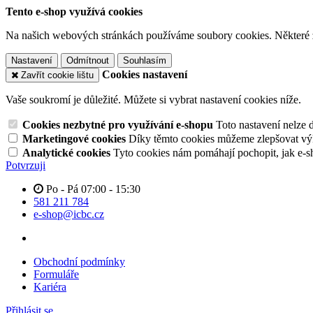
Tento e-shop využívá cookies
Na našich webových stránkách používáme soubory cookies. Některé z n
Nastavení
Odmítnout
Souhlasím
Cookies nastavení
Zavřít cookie lištu
Vaše soukromí je důležité. Můžete si vybrat nastavení cookies níže.
Cookies nezbytné pro využívání e-shopu
Toto nastavení nelze 
Marketingové cookies
Díky těmto cookies můžeme zlepšovat výko
Analytické cookies
Tyto cookies nám pomáhají pochopit, jak e-s
Potvrzuji
Po - Pá 07:00 - 15:30
581 211 784
e-shop@icbc.cz
Obchodní podmínky
Formuláře
Kariéra
Přihlásit se