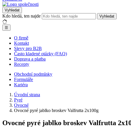
Vyhledat
Kdo hledá, ten najde
Vyhledat
☰
O firmě
Kontakt
Slevy pro B2B
Často kladené otázky (FAQ)
Doprava a platba
Recepty
Obchodní podmínky
Formuláře
Kariéra
Úvodní strana
Pyré
Ovocné
Ovocné pyré jablko broskev Valfrutta 2x100g
Ovocné pyré jablko broskev Valfrutta 2x1