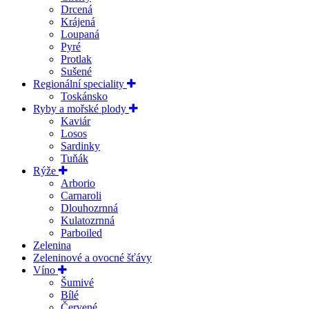
Drcená
Krájená
Loupaná
Pyré
Protlak
Sušené
Regionální speciality
Toskánsko
Ryby a mořské plody
Kaviár
Losos
Sardinky
Tuňák
Rýže
Arborio
Carnaroli
Dlouhozrnná
Kulatozrnná
Parboiled
Zelenina
Zeleninové a ovocné šťávy
Víno
Šumivé
Bílé
Červené