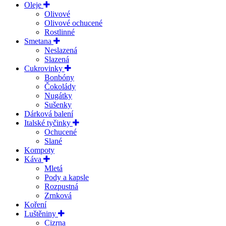
Oleje
Olivové
Olivové ochucené
Rostlinné
Smetana
Neslazená
Slazená
Cukrovinky
Bonbóny
Čokolády
Nugátky
Sušenky
Dárková balení
Italské tyčinky
Ochucené
Slané
Kompoty
Káva
Mletá
Pody a kapsle
Rozpustná
Zrnková
Koření
Luštěniny
Cizrna