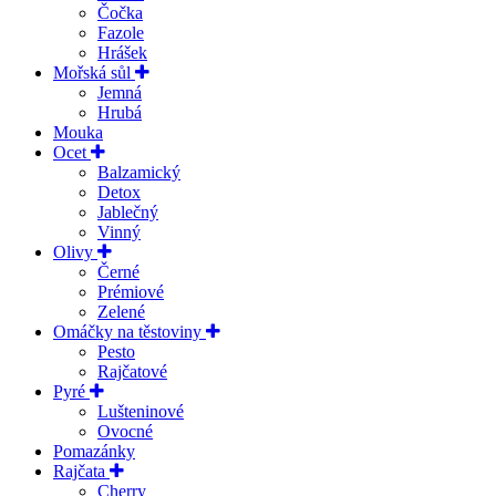
Čočka
Fazole
Hrášek
Mořská sůl
Jemná
Hrubá
Mouka
Ocet
Balzamický
Detox
Jablečný
Vinný
Olivy
Černé
Prémiové
Zelené
Omáčky na těstoviny
Pesto
Rajčatové
Pyré
Lušteninové
Ovocné
Pomazánky
Rajčata
Cherry