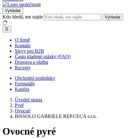
Vyhledat
Kdo hledá, ten najde
Vyhledat
☰
O firmě
Kontakt
Slevy pro B2B
Často kladené otázky (FAQ)
Doprava a platba
Recepty
Obchodní podmínky
Formuláře
Kariéra
Úvodní strana
Pyré
Ovocné
BISSOLO GABRIELE REP.CECA s.r.o.
Ovocné pyré