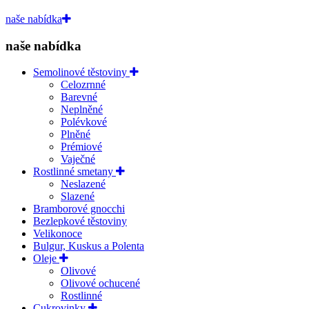
naše nabídka
naše nabídka
Semolinové těstoviny
Celozrnné
Barevné
Neplněné
Polévkové
Plněné
Prémiové
Vaječné
Rostlinné smetany
Neslazené
Slazené
Bramborové gnocchi
Bezlepkové těstoviny
Velikonoce
Bulgur, Kuskus a Polenta
Oleje
Olivové
Olivové ochucené
Rostlinné
Cukrovinky