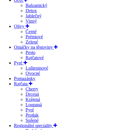
Ocet
Balzamický
Detox
Jablečný
Vinný
Olivy
Černé
Prémiové
Zelené
Omáčky na těstoviny
Pesto
Rajčatové
Pyré
Lušteninové
Ovocné
Pomazánky
Rajčata
Cherry
Drcená
Krájená
Loupaná
Pyré
Protlak
Sušené
Regionální speciality