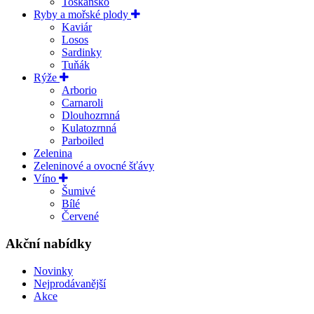
Toskánsko
Ryby a mořské plody
Kaviár
Losos
Sardinky
Tuňák
Rýže
Arborio
Carnaroli
Dlouhozrnná
Kulatozrnná
Parboiled
Zelenina
Zeleninové a ovocné šťávy
Víno
Šumivé
Bílé
Červené
Akční nabídky
Novinky
Nejprodávanější
Akce