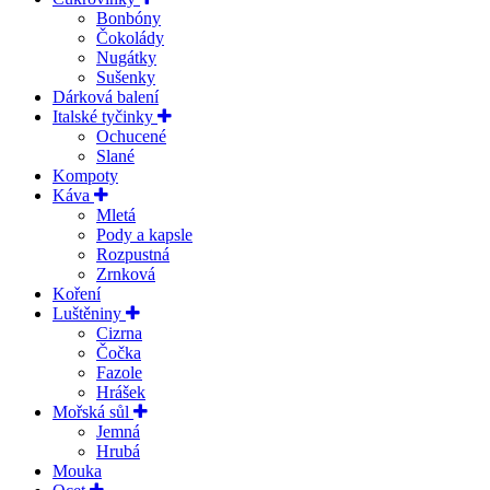
Bonbóny
Čokolády
Nugátky
Sušenky
Dárková balení
Italské tyčinky
Ochucené
Slané
Kompoty
Káva
Mletá
Pody a kapsle
Rozpustná
Zrnková
Koření
Luštěniny
Cizrna
Čočka
Fazole
Hrášek
Mořská sůl
Jemná
Hrubá
Mouka