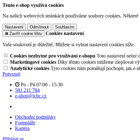
Tento e-shop využívá cookies
Na našich webových stránkách používáme soubory cookies. Některé z n
Nastavení
Odmítnout
Souhlasím
Cookies nastavení
Zavřít cookie lištu
Vaše soukromí je důležité. Můžete si vybrat nastavení cookies níže.
Cookies nezbytné pro využívání e-shopu
Toto nastavení nelze 
Marketingové cookies
Díky těmto cookies můžeme zlepšovat výko
Analytické cookies
Tyto cookies nám pomáhají pochopit, jak e-s
Potvrzuji
Po - Pá 07:00 - 15:30
581 211 784
e-shop@icbc.cz
Obchodní podmínky
Formuláře
Kariéra
Přihlásit se