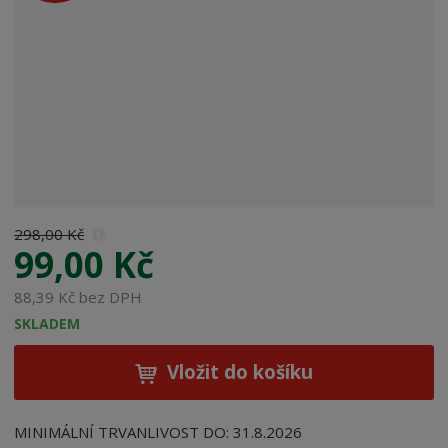
o
b
c
e
:
8
0
0
1
0
6
298,00 Kč
0
99,00 Kč
0
3
88,39 Kč bez DPH
5
SKLADEM
6
6
Vložit do košíku
9
MINIMÁLNÍ TRVANLIVOST DO: 31.8.2026