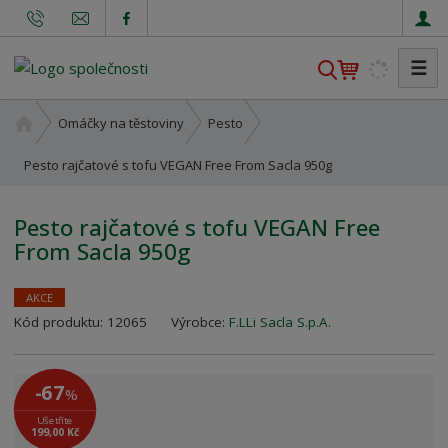
☰
V
y
h
Ú
Omáčky na těstoviny
Pesto
l
v
o
Pesto rajčatové s tofu VEGAN Free From Sacla 950g
e
d
d
n
a
Pesto rajčatové s tofu VEGAN Free
í
t
From Sacla 950g
s
t
r
AKCE
a
K
Kód produktu:
12065
Výrobce:
F.LLi Sacla S.p.A.
n
ó
a
d
v
-67
%
ý
Ušetříte
r
199,00 Kč