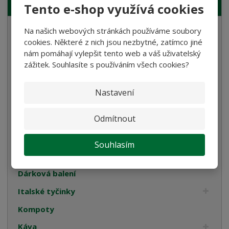
NAŠE NABÍDKA
Tento e-shop využívá cookies
Semolinové těstoviny
Na našich webových stránkách používáme soubory
cookies. Některé z nich jsou nezbytné, zatímco jiné
Rostlinné smetany
nám pomáhají vylepšit tento web a váš uživatelský
zážitek. Souhlasíte s používáním všech cookies?
Bramborové gnocchi
Bezlepkové těstoviny
Nastavení
Velikonoce
Odmítnout
Bulgur, Kuskus a Polenta
Oleje
Souhlasím
Cukrovinky
Dárková balení
Italské tyčinky
Kompoty
Káva