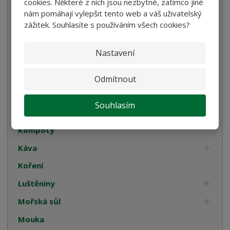
cookies. Některé z nich jsou nezbytné, zatímco jiné
Bezlepkové těstoviny
nám pomáhají vylepšit tento web a váš uživatelský
Velikonoce
zážitek. Souhlasíte s používáním všech cookies?
Bulgur, Kuskus a Polenta
Nastavení
Oleje
Cukrovinky
Odmítnout
Dárková balení
Souhlasím
Italské tyčinky
Kompoty
Káva
Koření
Luštěniny
Mořská sůl
Mouka