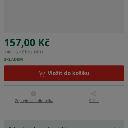
:
8
0
5
0
4
4
157,00 Kč
4
7
140,18 Kč bez DPH
5
SKLADEM
6
1
Vložit do košíku
8
8
Zeptejte se odborníka
Sdílet