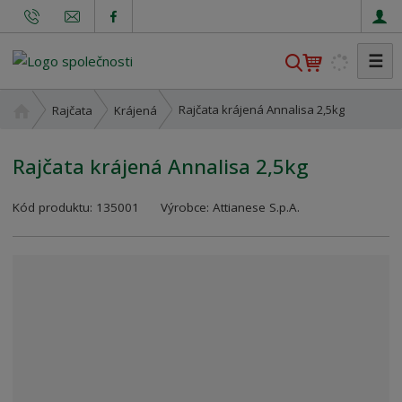
☰
V
y
h
Ú
Rajčata krájená Annalisa 2,5kg
Rajčata
Krájená
l
v
o
e
Rajčata krájená Annalisa 2,5kg
d
d
n
a
K
í
Kód produktu:
135001
Výrobce:
Attianese S.p.A.
t
ó
s
d
t
v
r
ý
a
r
n
o
a
b
c
e