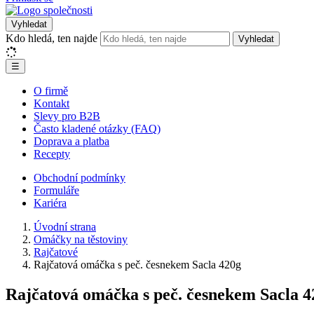
Vyhledat
Kdo hledá, ten najde
Vyhledat
☰
O firmě
Kontakt
Slevy pro B2B
Často kladené otázky (FAQ)
Doprava a platba
Recepty
Obchodní podmínky
Formuláře
Kariéra
Úvodní strana
Omáčky na těstoviny
Rajčatové
Rajčatová omáčka s peč. česnekem Sacla 420g
Rajčatová omáčka s peč. česnekem Sacla 4