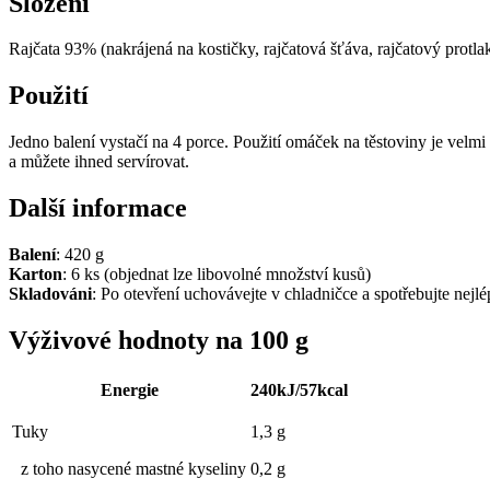
Složení
Rajčata 93% (nakrájená na kostičky, rajčatová šťáva, rajčatový protla
Použití
Jedno balení vystačí na 4 porce. Použití omáček na těstoviny je vel
a můžete ihned servírovat.
Další informace
Balení
: 420 g
Karton
: 6 ks (objednat lze libovolné množství kusů)
Skladováni
: Po otevření uchovávejte v chladničce a spotřebujte nejl
Výživové hodnoty na 100 g
Energie
240kJ/57kcal
Tuky
1,3 g
z toho nasycené mastné kyseliny
0,2 g