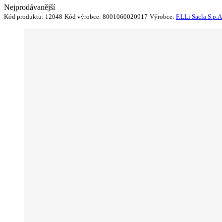
Nejprodávanější
Kód produktu:
12048
Kód výrobce:
8001060020917
Výrobce:
F.LLi Sacla S.p.A