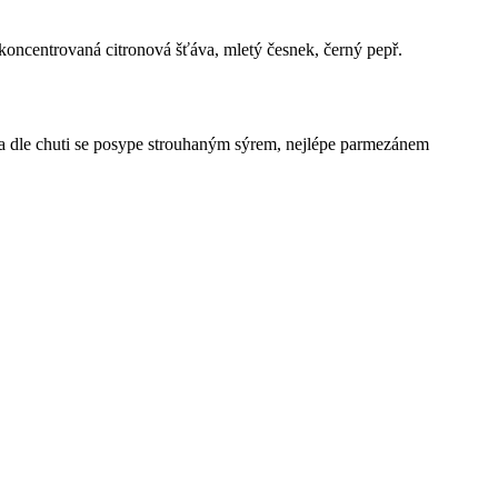
, koncentrovaná citronová šťáva, mletý česnek, černý pepř.
 a dle chuti se posype strouhaným sýrem, nejlépe parmezánem