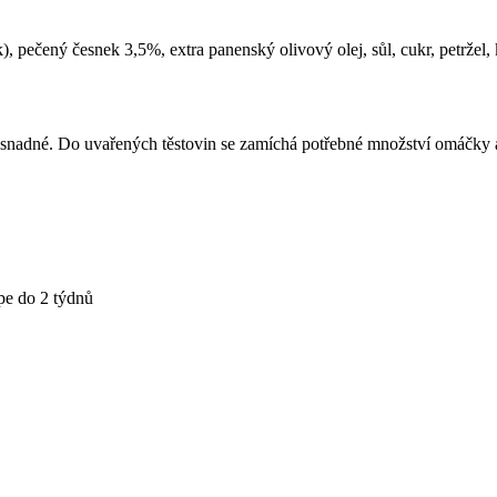
k), pečený česnek 3,5%, extra panenský olivový olej, sůl, cukr, petržel
mi snadné. Do uvařených těstovin se zamíchá potřebné množství omáčky
épe do 2 týdnů