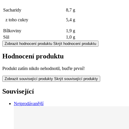
Sacharidy
8,7 g
z toho cukry
5,4 g
Bílkoviny
1,9 g
Sůl
1,0 g
Zobrazit hodnocení produktu
Skrýt hodnocení produktu
Hodnocení produktu
Produkt zatím nikdo nehodnotil, buďte první!
Zobrazit související produkty
Skrýt související produkty
Související
Nejprodávanější