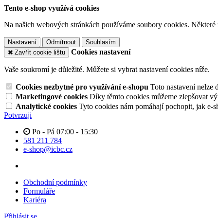
Tento e-shop využívá cookies
Na našich webových stránkách používáme soubory cookies. Některé z n
Nastavení
Odmítnout
Souhlasím
Cookies nastavení
Zavřít cookie lištu
Vaše soukromí je důležité. Můžete si vybrat nastavení cookies níže.
Cookies nezbytné pro využívání e-shopu
Toto nastavení nelze 
Marketingové cookies
Díky těmto cookies můžeme zlepšovat výko
Analytické cookies
Tyto cookies nám pomáhají pochopit, jak e-s
Potvrzuji
Po - Pá 07:00 - 15:30
581 211 784
e-shop@icbc.cz
Obchodní podmínky
Formuláře
Kariéra
Přihlásit se