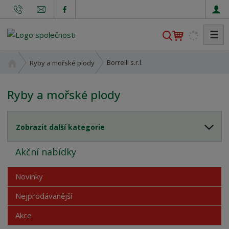
☰
V
y
h
Ú
Borrelli s.r.l.
Ryby a mořské plody
l
v
o
e
Ryby a mořské plody
d
d
n
a
í
t
Zobrazit další kategorie
s
t
Akční nabídky
r
a
n
Novinky
a
Nejprodávanější
Akce