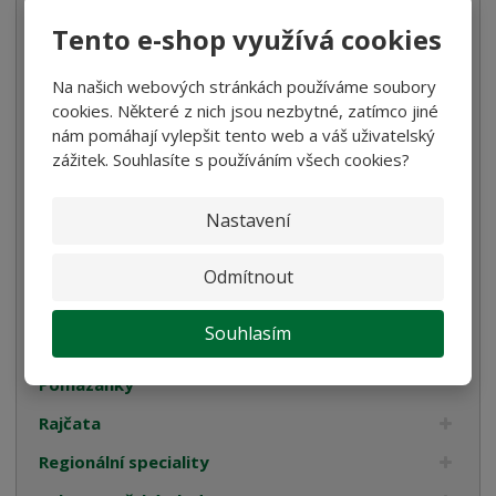
Tento e-shop využívá cookies
Káva
Koření
Na našich webových stránkách používáme soubory
cookies. Některé z nich jsou nezbytné, zatímco jiné
Luštěniny
nám pomáhají vylepšit tento web a váš uživatelský
Mořská sůl
zážitek. Souhlasíte s používáním všech cookies?
Mouka
Nastavení
Ocet
Olivy
Odmítnout
Omáčky na těstoviny
Souhlasím
Pyré
Pomazánky
Rajčata
Regionální speciality