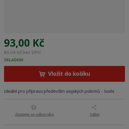
:
8
0
0
3
4
0
93,00 Kč
7
2
83,04 Kč bez DPH
0
SKLADEM
5
2
Vložit do košíku
8
5
Ideální pro přípravu především asijských pokrmů - Sushi.
Zeptejte se odborníka
Sdílet