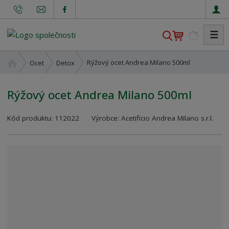
☰
V
y
h
Ú
Rýžový ocet Andrea Milano 500ml
Ocet
Detox
l
v
o
e
Rýžový ocet Andrea Milano 500ml
d
d
n
a
K
í
Kód produktu:
112022
Výrobce:
Acetificio Andrea Milano s.r.l.
t
ó
s
d
t
v
r
ý
a
r
n
o
a
b
c
e