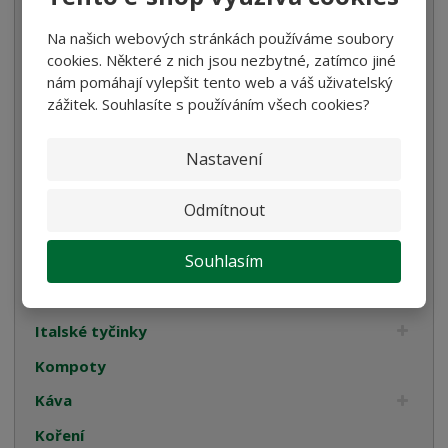
Těstoviny
Na našich webových stránkách používáme soubory
Bramborové gnocchi
cookies. Některé z nich jsou nezbytné, zatímco jiné
nám pomáhají vylepšit tento web a váš uživatelský
Bezlepkové těstoviny
zážitek. Souhlasíte s používáním všech cookies?
Velikonoce
Bulgur, Kuskus a Polenta
Nastavení
Oleje
Odmítnout
Smetana
Souhlasím
Cukrovinky
Dárková balení
Italské tyčinky
Kompoty
Káva
Koření