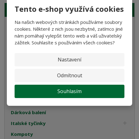
Tento e-shop využívá cookies
NAŠE NABÍDKA
Na našich webových stránkách používáme soubory
Semolinové těstoviny
cookies. Některé z nich jsou nezbytné, zatímco jiné
nám pomáhají vylepšit tento web a váš uživatelský
Rostlinné smetany
zážitek. Souhlasíte s používáním všech cookies?
Bramborové gnocchi
Bezlepkové těstoviny
Nastavení
Velikonoce
Odmítnout
Bulgur, Kuskus a Polenta
Oleje
Souhlasím
Cukrovinky
Dárková balení
Italské tyčinky
Kompoty