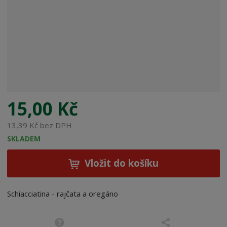
b
c
e
:
8
0
5
7
0
9
15,00 Kč
4
3
13,39 Kč bez DPH
4
SKLADEM
1
1
Vložit do košíku
2
2
Schiacciatina - rajčata a oregáno