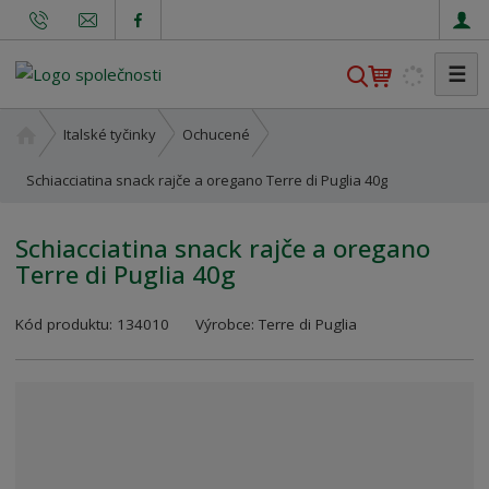
☰
V
y
h
Ú
Italské tyčinky
Ochucené
l
v
o
Schiacciatina snack rajče a oregano Terre di Puglia 40g
e
d
d
n
a
Schiacciatina snack rajče a oregano
í
t
Terre di Puglia 40g
s
t
K
r
Kód produktu:
134010
Výrobce:
Terre di Puglia
ó
a
d
n
v
a
ý
r
o