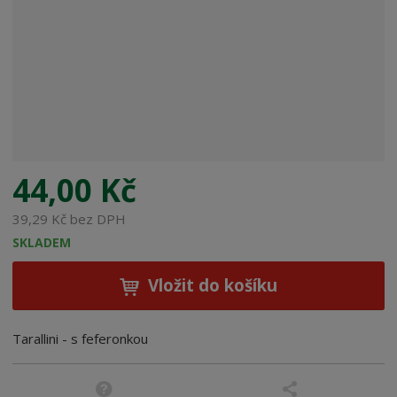
b
c
e
:
8
0
5
7
0
9
44,00 Kč
4
3
39,29 Kč bez DPH
4
SKLADEM
9
0
Vložit do košíku
2
9
Tarallini - s feferonkou