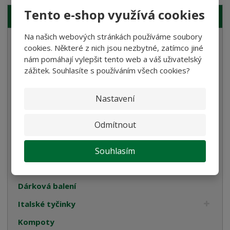
Tento e-shop využívá cookies
NAŠE NABÍDKA
Na našich webových stránkách používáme soubory
Semolinové těstoviny
cookies. Některé z nich jsou nezbytné, zatímco jiné
nám pomáhají vylepšit tento web a váš uživatelský
Rostlinné smetany
zážitek. Souhlasíte s používáním všech cookies?
Bramborové gnocchi
Bezlepkové těstoviny
Nastavení
Velikonoce
Odmítnout
Bulgur, Kuskus a Polenta
Oleje
Souhlasím
Cukrovinky
Dárková balení
Italské tyčinky
Kompoty