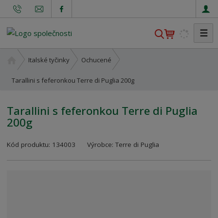
☰
V
y
h
Ú
Italské tyčinky
Ochucené
l
v
o
Tarallini s feferonkou Terre di Puglia 200g
e
d
d
n
a
Tarallini s feferonkou Terre di Puglia
í
t
200g
s
t
K
r
Kód produktu:
134003
Výrobce:
Terre di Puglia
ó
a
d
n
v
a
ý
r
o