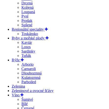
Drcená
Krájená
Loupaná
Pyré
Protlak
Sušené
Regionální speciality
Toskánsko
Ryby a mořské plody
Kaviár
Losos
Sardinky
Tuňák
Rýže
Arborio
Carnaroli
Dlouhozrnná
Kulatozrnná
Parboiled
Zelenina
Zeleninové a ovocné šťávy
Víno
Šumivé
Bílé
Červené