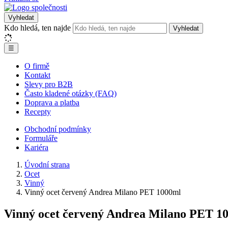
Vyhledat
Kdo hledá, ten najde
Vyhledat
☰
O firmě
Kontakt
Slevy pro B2B
Často kladené otázky (FAQ)
Doprava a platba
Recepty
Obchodní podmínky
Formuláře
Kariéra
Úvodní strana
Ocet
Vinný
Vinný ocet červený Andrea Milano PET 1000ml
Vinný ocet červený Andrea Milano PET 1