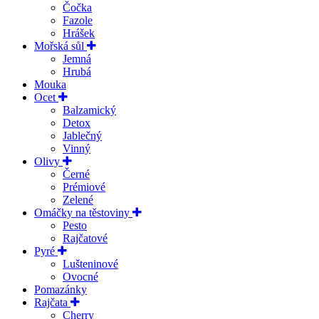
Čočka
Fazole
Hrášek
Mořská sůl
Jemná
Hrubá
Mouka
Ocet
Balzamický
Detox
Jablečný
Vinný
Olivy
Černé
Prémiové
Zelené
Omáčky na těstoviny
Pesto
Rajčatové
Pyré
Lušteninové
Ovocné
Pomazánky
Rajčata
Cherry