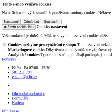
Tento e-shop využívá cookies
Na našich webových stránkách používáme soubory cookies. Některé z n
Nastavení
Odmítnout
Souhlasím
Cookies nastavení
Zavřít cookie lištu
Vaše soukromí je důležité. Můžete si vybrat nastavení cookies níže.
Cookies nezbytné pro využívání e-shopu
Toto nastavení nelze 
Marketingové cookies
Díky těmto cookies můžeme zlepšovat výko
Analytické cookies
Tyto cookies nám pomáhají pochopit, jak e-s
Potvrzuji
Po - Pá 07:00 - 15:30
581 211 784
e-shop@icbc.cz
Obchodní podmínky
Formuláře
Kariéra
Přihlásit se