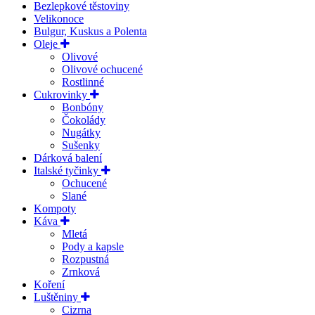
Bezlepkové těstoviny
Velikonoce
Bulgur, Kuskus a Polenta
Oleje
Olivové
Olivové ochucené
Rostlinné
Cukrovinky
Bonbóny
Čokolády
Nugátky
Sušenky
Dárková balení
Italské tyčinky
Ochucené
Slané
Kompoty
Káva
Mletá
Pody a kapsle
Rozpustná
Zrnková
Koření
Luštěniny
Cizrna