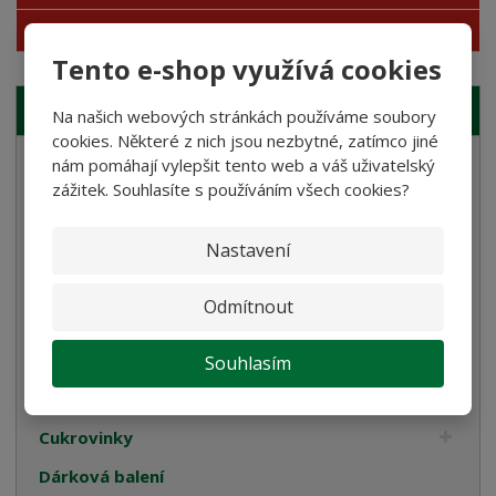
Akce
Tento e-shop využívá cookies
NAŠE NABÍDKA
Na našich webových stránkách používáme soubory
cookies. Některé z nich jsou nezbytné, zatímco jiné
nám pomáhají vylepšit tento web a váš uživatelský
Semolinové těstoviny
zážitek. Souhlasíte s používáním všech cookies?
Rostlinné smetany
Bramborové gnocchi
Nastavení
Bezlepkové těstoviny
Odmítnout
Velikonoce
Bulgur, Kuskus a Polenta
Souhlasím
Oleje
Cukrovinky
Dárková balení