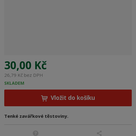
b
c
e
:
8
0
0
8
8
5
30,00 Kč
7
3
26,79 Kč bez DPH
0
SKLADEM
0
7
Vložit do košíku
7
1
Tenké zavářkové těstoviny.