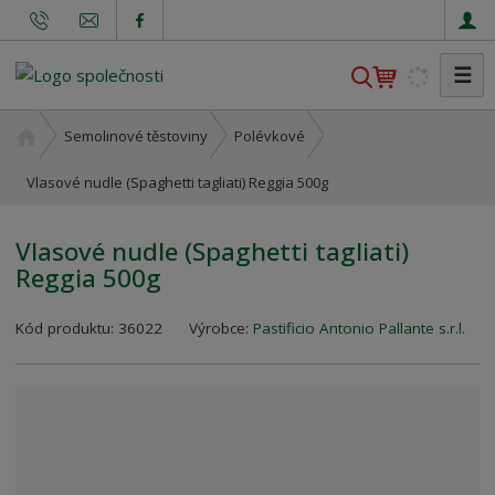
☰
V
y
h
Ú
Semolinové těstoviny
Polévkové
l
v
o
Vlasové nudle (Spaghetti tagliati) Reggia 500g
e
d
d
n
a
Vlasové nudle (Spaghetti tagliati)
í
t
Reggia 500g
s
t
K
r
Kód produktu:
36022
Výrobce:
Pastificio Antonio Pallante s.r.l.
ó
a
d
n
v
a
ý
r
o