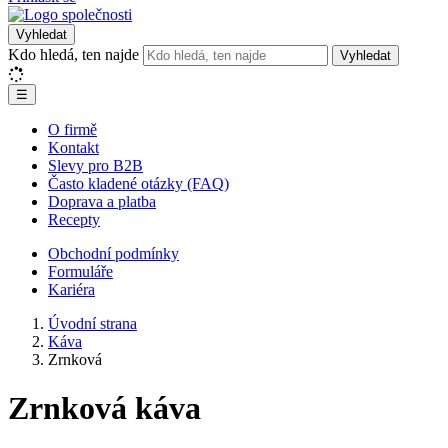
Vyhledat
Kdo hledá, ten najde
Vyhledat
☰
O firmě
Kontakt
Slevy pro B2B
Často kladené otázky (FAQ)
Doprava a platba
Recepty
Obchodní podmínky
Formuláře
Kariéra
Úvodní strana
Káva
Zrnková
Zrnková káva