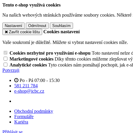
Tento e-shop využívá cookies
Na našich webových stránkách používáme soubory cookies. Některé z n
Nastavení
Odmítnout
Souhlasím
Cookies nastavení
Zavřít cookie lištu
Vaše soukromí je důležité. Můžete si vybrat nastavení cookies níže.
Cookies nezbytné pro využívání e-shopu
Toto nastavení nelze 
Marketingové cookies
Díky těmto cookies můžeme zlepšovat výko
Analytické cookies
Tyto cookies nám pomáhají pochopit, jak e-s
Potvrzuji
Po - Pá 07:00 - 15:30
581 211 784
e-shop@icbc.cz
Obchodní podmínky
Formuláře
Kariéra
Přihlásit se