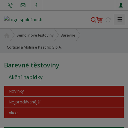
☰
V
y
h
Ú
Semolinové těstoviny
Barevné
l
v
o
Corticella Molini e Pastifici S.p.A.
e
d
d
n
a
Barevné těstoviny
í
t
s
Akční nabídky
t
r
Novinky
a
n
Nejprodávanější
a
Akce