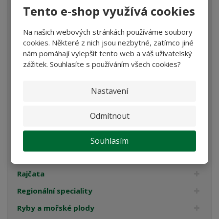
Káva
Tento e-shop využívá cookies
Koření
Na našich webových stránkách používáme soubory
Luštěniny
cookies. Některé z nich jsou nezbytné, zatímco jiné
nám pomáhají vylepšit tento web a váš uživatelský
Mořská sůl
zážitek. Souhlasíte s používáním všech cookies?
Mouka
Ocet
Nastavení
Olivy
Odmítnout
Omáčky na těstoviny
Pyré
Souhlasím
Pomazánky
Rajčata
Regionální speciality
Ryby a mořské plody