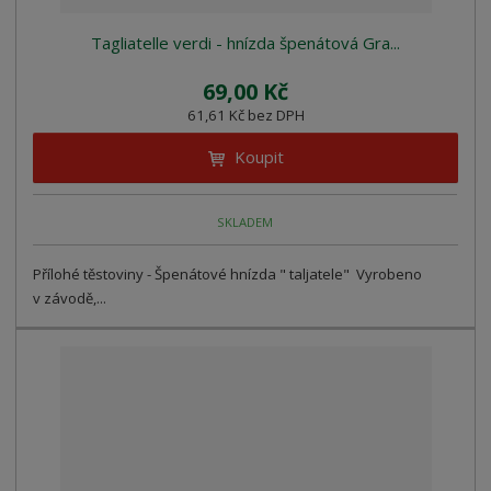
Tagliatelle verdi - hnízda špenátová Gra...
69,00 Kč
61,61 Kč bez DPH
Koupit
SKLADEM
Přílohé těstoviny - Špenátové hnízda " taljatele" Vyrobeno
v závodě,...