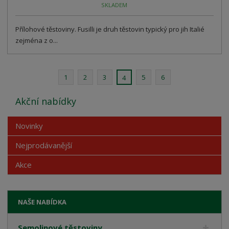
SKLADEM
Přílohové těstoviny. Fusilli je druh těstovin typický pro jih Italié
zejména z o...
1
2
3
5
6
4
Akční nabídky
Novinky
Nejprodávanější
Akce
NAŠE NABÍDKA
Semolinové těstoviny