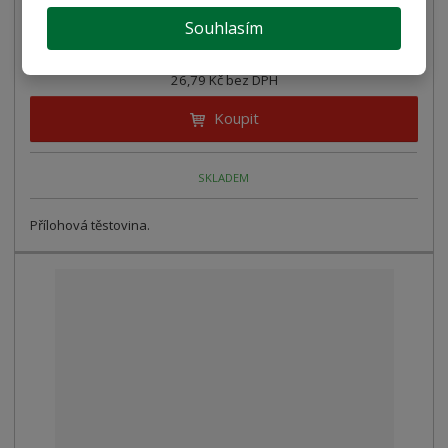
Spirály (Cavatappi) Reggia 500g
Souhlasím
30,00 Kč
26,79 Kč bez DPH
Koupit
SKLADEM
Přílohová těstovina.