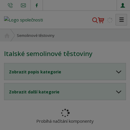
☰
V
y
h
Ú
Semolinové těstoviny
l
v
o
e
Italské semolinové těstoviny
d
d
n
a
í
t
Zobrazit popis kategorie
s
t
r
Zobrazit další kategorie
a
n
a
Probíhá načítání komponenty