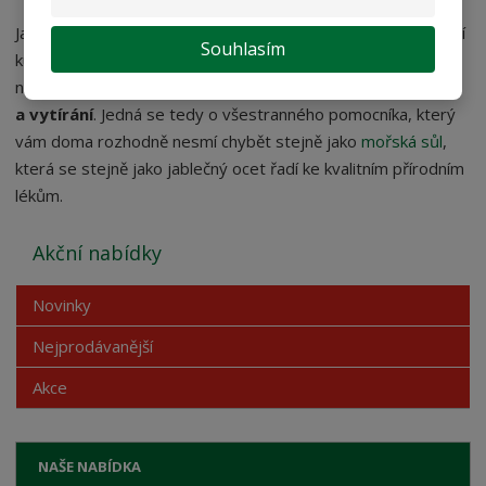
Jablečný ocet se skvěle hodí jako
čisticí prostředek
do vaší
Souhlasím
kuchyně. Dá se použít jako náhrada za mycí tablety v myčce
na nádobí či jako prostředek vhodný
k mytí oken
a vytírání
. Jedná se tedy o všestranného pomocníka, který
vám doma rozhodně nesmí chybět stejně jako
mořská sůl
,
která se stejně jako jablečný ocet řadí ke kvalitním přírodním
lékům.
Akční nabídky
Novinky
Nejprodávanější
Akce
NAŠE NABÍDKA