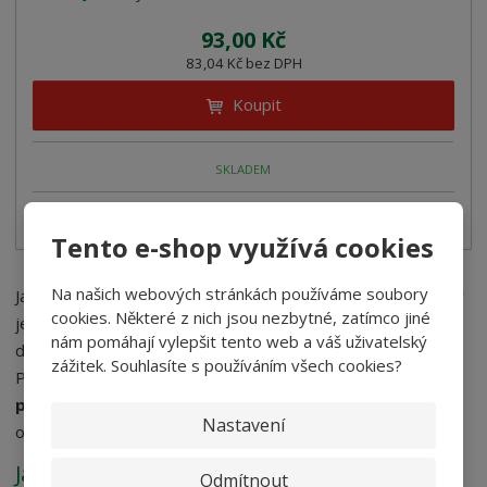
93,00 Kč
83,04 Kč bez DPH
Koupit
SKLADEM
OCET z jablek ANURCA z Kampánie CHZO
Tento e-shop využívá cookies
Na našich webových stránkách používáme soubory
Jablečný ocet rozhodně nepatří pouze a jen do kuchyně. Díky
cookies. Některé z nich jsou nezbytné, zatímco jiné
jeho vlastnostem jej využijete
i v koupelně
. Jedná se
nám pomáhají vylepšit tento web a váš uživatelský
doslova o přírodní balzám vhodný pro pokožku celého těla.
zážitek. Souhlasíte s používáním všech cookies?
Přírodní jablečný ocet při správném dávkování
vyrovnává
pH vaší pokožky
. Využít jej můžete i po nadměrném
Nastavení
opalování, kdy zbaví kůži napětí.
Jablečný ocet jako dezinfekční prostředek
Odmítnout