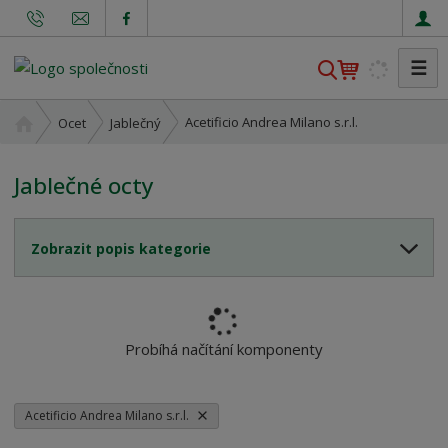
☰
V
y
h
Ú
Acetificio Andrea Milano s.r.l.
Ocet
Jablečný
l
v
o
e
Jablečné octy
d
d
n
a
í
t
Zobrazit popis kategorie
s
t
r
a
n
Probíhá načítání komponenty
a
Acetificio Andrea Milano s.r.l.