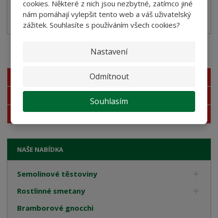
cookies. Některé z nich jsou nezbytné, zatímco jiné
SKLADEM
nám pomáhají vylepšit tento web a váš uživatelský
zážitek. Souhlasíte s používáním všech cookies?
Nastavení
Akční nabídky
Odmítnout
Novinky
Nejprodávanější
Souhlasím
Akce
NAŠE NABÍDKA
Semolinové těstoviny
Rostlinné smetany
Bramborové gnocchi