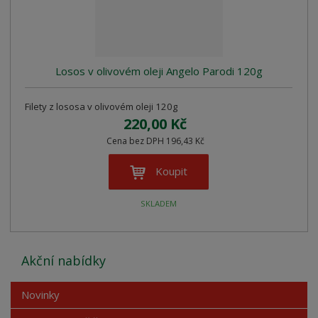
z
l
o
í
k
k
v
p
o
o
ý
r
o
v
v
v
Losos v olivovém oleji Angelo Parodi 120g
d
ý
ý
ý
u
v
v
p
k
Filety z lososa v olivovém oleji 120g
ý
ý
i
t
220,00 Kč
p
p
s
ů
Cena bez DPH 196,43 Kč
i
i
s
s
Koupit
SKLADEM
Akční nabídky
Novinky