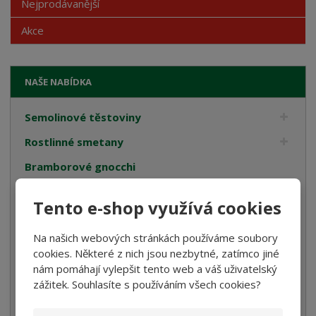
Nejprodávanější
Akce
NAŠE NABÍDKA
Semolinové těstoviny
Rostlinné smetany
Bramborové gnocchi
Bezlepkové těstoviny
Tento e-shop využívá cookies
Velikonoce
Na našich webových stránkách používáme soubory
Bulgur, Kuskus a Polenta
cookies. Některé z nich jsou nezbytné, zatímco jiné
Oleje
nám pomáhají vylepšit tento web a váš uživatelský
zážitek. Souhlasíte s používáním všech cookies?
Cukrovinky
Dárková balení