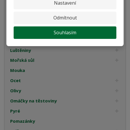
Nastavení
Italské tyčinky
Odmítnout
Kompoty
Káva
Souhlasím
Koření
Luštěniny
Mořská sůl
Mouka
Ocet
Olivy
Omáčky na těstoviny
Pyré
Pomazánky