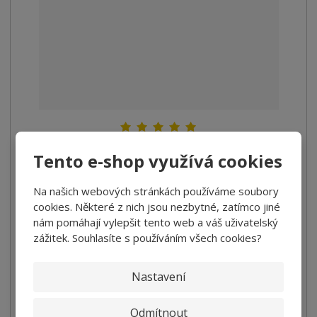
Extra panenský olivový olej Basso 1l
Tento e-shop využívá cookies
379,00 Kč
Na našich webových stránkách používáme soubory
338,39 Kč bez DPH
cookies. Některé z nich jsou nezbytné, zatímco jiné
nám pomáhají vylepšit tento web a váš uživatelský
Koupit
zážitek. Souhlasíte s používáním všech cookies?
SKLADEM
Nastavení
Tradice olivových olejů už od roku 1904 Výběrová jakost
Odmítnout