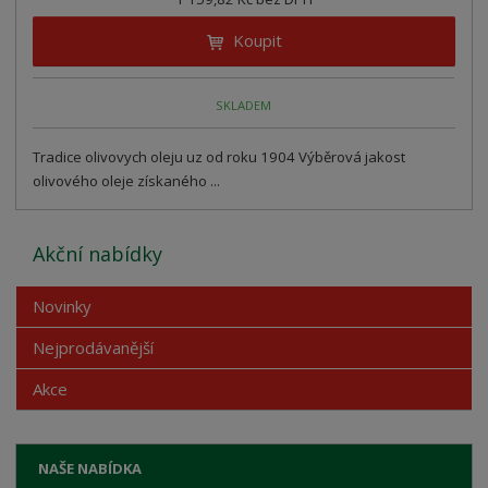
Koupit
SKLADEM
Tradice olivovych oleju uz od roku 1904 Výběrová jakost
olivového oleje získaného ...
Akční nabídky
Novinky
Nejprodávanější
Akce
NAŠE NABÍDKA