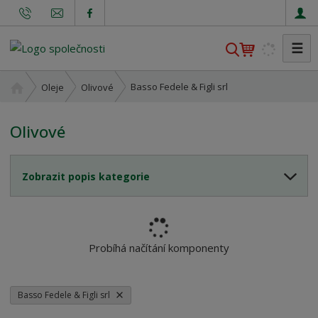
☰
V
y
h
Ú
Basso Fedele & Figli srl
Oleje
Olivové
l
v
o
e
Olivové
d
d
n
a
í
t
Zobrazit popis kategorie
s
t
r
a
n
Probíhá načítání komponenty
a
Basso Fedele & Figli srl