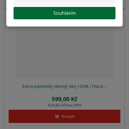
olivového oleje získaného ...
Souhlasím
Extra panenský olivový olej 100% ITALIA ...
599,00 Kč
534,82 Kč bez DPH
Koupit