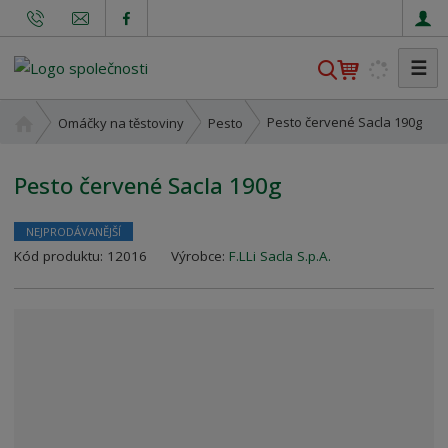
☰
V
y
h
Ú
Pesto červené Sacla 190g
Omáčky na těstoviny
Pesto
l
v
o
e
Pesto červené Sacla 190g
d
d
n
a
í
NEJPRODÁVANĚJŠÍ
t
s
K
Kód produktu:
12016
Výrobce:
F.LLi Sacla S.p.A.
t
ó
r
d
a
v
n
ý
a
r
o
b
c