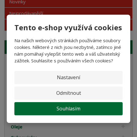
Novinky
Nejprodávanější
Akce
Tento e-shop využívá cookies
Na našich webových stránkách používáme soubory
cookies. Některé z nich jsou nezbytné, zatímco jiné
NAŠE NABÍDKA
nám pomáhají vylepšit tento web a váš uživatelský
zážitek. Souhlasíte s používáním všech cookies?
Semolinové těstoviny
Rostlinné smetany
Nastavení
Bramborové gnocchi
Odmítnout
Bezlepkové těstoviny
Velikonoce
Souhlasím
Bulgur, Kuskus a Polenta
Oleje