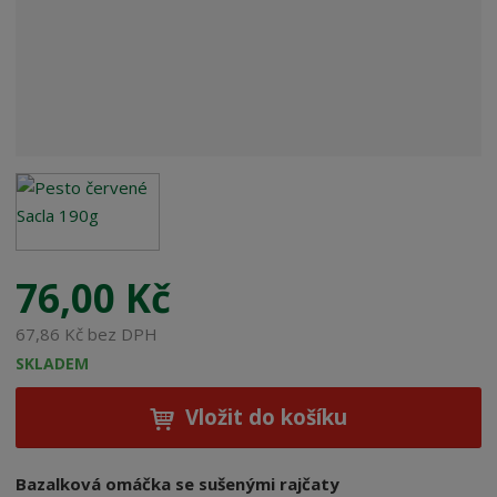
e
:
8
0
0
1
0
6
0
0
0
5
76,00 Kč
7
3
67,86 Kč bez DPH
0
SKLADEM
Vložit do košíku
Bazalková omáčka se sušenými rajčaty