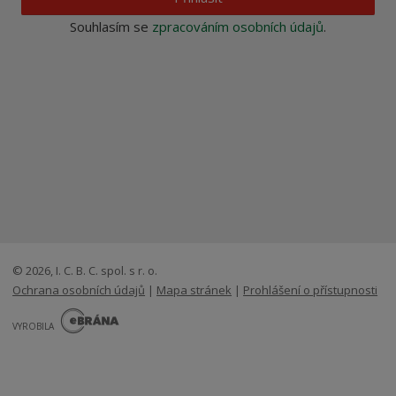
Souhlasím se
zpracováním osobních údajů
.
© 2026, I. C. B. C. spol. s r. o.
Ochrana osobních údajů
|
Mapa stránek
|
Prohlášení o přístupnosti
E
B
VYROBILA
R
Á
N
VISA
MasterCard
Maestro
A
.
C