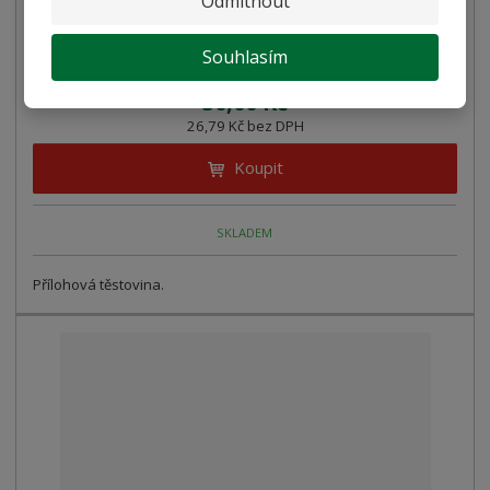
Odmítnout
Spirály (Cavatappi) Reggia 500g
Souhlasím
30,00 Kč
26,79 Kč bez DPH
Koupit
SKLADEM
Přílohová těstovina.