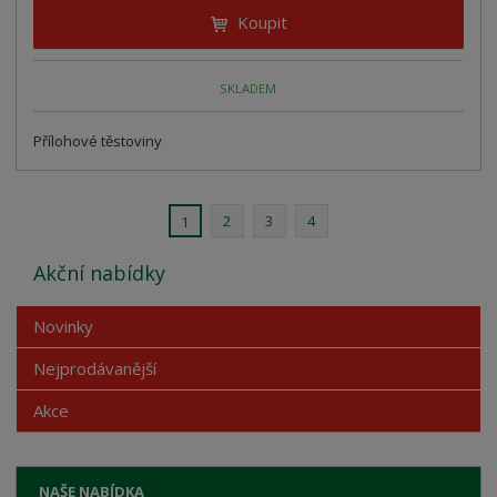
Koupit
SKLADEM
Přílohové těstoviny
2
3
4
1
Akční nabídky
Novinky
Nejprodávanější
Akce
NAŠE NABÍDKA