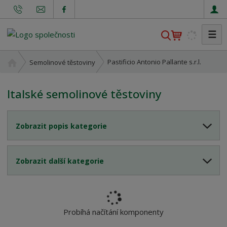
☰
V
y
h
Ú
Pastificio Antonio Pallante s.r.l.
Semolinové těstoviny
l
v
o
e
Italské semolinové těstoviny
d
d
n
a
í
t
Zobrazit popis kategorie
s
t
r
Zobrazit další kategorie
a
n
a
Probíhá načítání komponenty