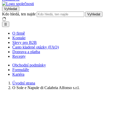
Vyhledat
Kdo hledá, ten najde
Vyhledat
☰
O firmě
Kontakt
Slevy pro B2B
Často kladené otázky (FAQ)
Doprava a platba
Recepty
Obchodní podmínky
Formuláře
Kariéra
Úvodní strana
O Sole e Napule di Calabria Alfonso s.r.l.