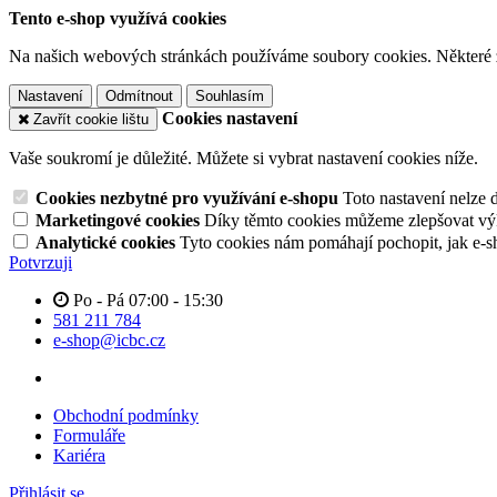
Tento e-shop využívá cookies
Na našich webových stránkách používáme soubory cookies. Některé z n
Nastavení
Odmítnout
Souhlasím
Cookies nastavení
Zavřít cookie lištu
Vaše soukromí je důležité. Můžete si vybrat nastavení cookies níže.
Cookies nezbytné pro využívání e-shopu
Toto nastavení nelze 
Marketingové cookies
Díky těmto cookies můžeme zlepšovat výko
Analytické cookies
Tyto cookies nám pomáhají pochopit, jak e-s
Potvrzuji
Po - Pá 07:00 - 15:30
581 211 784
e-shop@icbc.cz
Obchodní podmínky
Formuláře
Kariéra
Přihlásit se