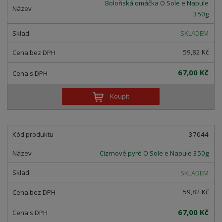
n
Boloňská omáčka O Sole e Napule
z
l
o
í
350g
k
k
v
p
o
o
ý
SKLADEM
r
o
v
v
v
59,82 Kč
d
ý
ý
ý
u
v
v
p
67,00 Kč
k
ý
ý
i
t
p
p
s
Koupit
ů
i
i
s
s
37044
Cizrnové pyré O Sole e Napule 350g
SKLADEM
59,82 Kč
67,00 Kč