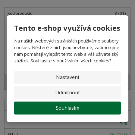
37013
Luštěninová polévka se špaldou O Sole
Tento e-shop využívá cookies
e Napule 400g
Na našich webových stránkách používáme soubory
SKLADEM
cookies. Některé z nich jsou nezbytné, zatímco jiné
nám pomáhají vylepšit tento web a váš uživatelský
48,21 Kč
zážitek. Souhlasíte s používáním všech cookies?
54,00 Kč
Nastavení
Koupit
Odmítnout
37062
Souhlasím
Omáčka Amatriciana O Sole e Napule
350g
SKLADEM