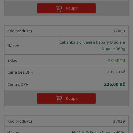
Koupit
37060
Čekanka s olivami a kapary O Sole e
Napule 960g
SKLADEM
201,79 Kč
226,00 Kč
Koupit
37039
Hrášek O Sole e Napule 400g