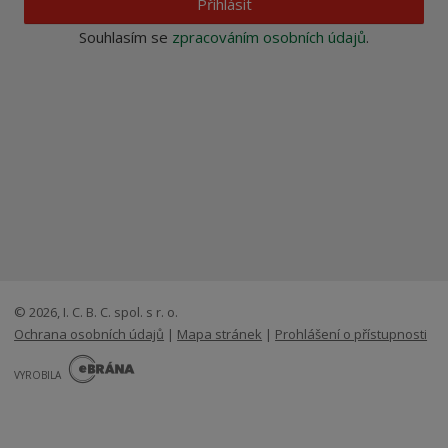
Přihlásit
Souhlasím se
zpracováním osobních údajů
.
© 2026, I. C. B. C. spol. s r. o.
Ochrana osobních údajů
|
Mapa stránek
|
Prohlášení o přístupnosti
E
B
VYROBILA
R
Á
N
VISA
MasterCard
Maestro
A
.
C